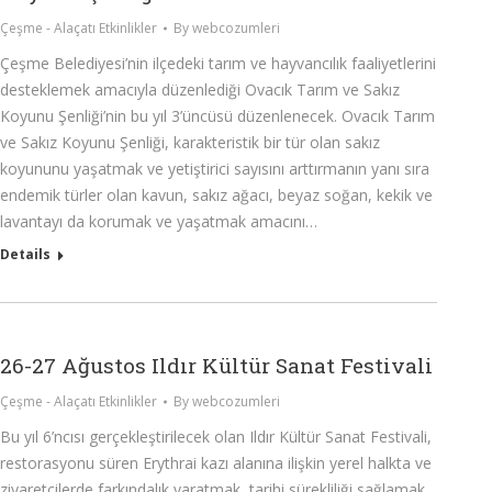
Çeşme - Alaçatı Etkinlikler
By
webcozumleri
Çeşme Belediyesi’nin ilçedeki tarım ve hayvancılık faaliyetlerini
desteklemek amacıyla düzenlediği Ovacık Tarım ve Sakız
Koyunu Şenliği’nin bu yıl 3’üncüsü düzenlenecek. Ovacık Tarım
ve Sakız Koyunu Şenliği, karakteristik bir tür olan sakız
koyununu yaşatmak ve yetiştirici sayısını arttırmanın yanı sıra
endemik türler olan kavun, sakız ağacı, beyaz soğan, kekik ve
lavantayı da korumak ve yaşatmak amacını…
Details
26-27 Ağustos Ildır Kültür Sanat Festivali
Çeşme - Alaçatı Etkinlikler
By
webcozumleri
Bu yıl 6’ncısı gerçekleştirilecek olan Ildır Kültür Sanat Festivali,
restorasyonu süren Erythrai kazı alanına ilişkin yerel halkta ve
ziyaretçilerde farkındalık yaratmak, tarihi sürekliliği sağlamak,