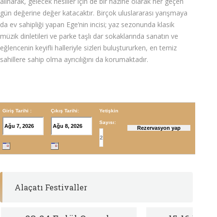
alınarak, gelecek nesiller için de bir hazine olarak her geçen
gün değerine değer katacaktır. Birçok uluslararası yarışmaya
da ev sahipliği yapan Ege’nin incisi; yaz sezonunda klasik
müzik dinletileri ve parke taşlı dar sokaklarında sanatın ve
eğlencenin keyifli halleriyle sizleri buluştururken, en temiz
sahillere sahip olma ayrıcılığını da korumaktadır.
Giriş Tarihi :
Çıkış Tarihi:
Yetişkin
Sayısı:
Alaçatı Festivaller