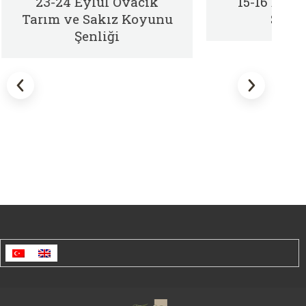
23-24 Eylül Ovacık
15-16 Eylü
Tarım ve Sakız Koyunu
Şenli
Şenliği