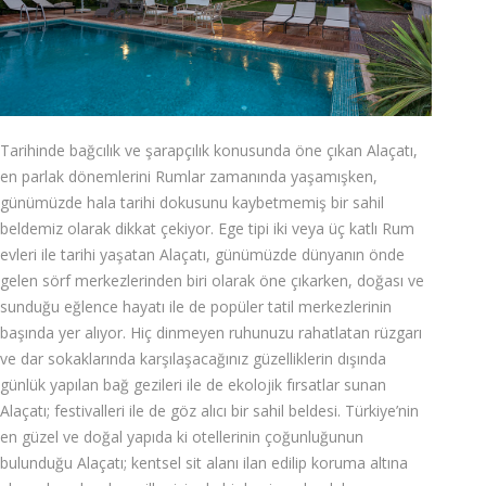
Tarihinde bağcılık ve şarapçılık konusunda öne çıkan Alaçatı,
en parlak dönemlerini Rumlar zamanında yaşamışken,
günümüzde hala tarihi dokusunu kaybetmemiş bir sahil
beldemiz olarak dikkat çekiyor. Ege tipi iki veya üç katlı Rum
evleri ile tarihi yaşatan Alaçatı, günümüzde dünyanın önde
gelen sörf merkezlerinden biri olarak öne çıkarken, doğası ve
sunduğu eğlence hayatı ile de popüler tatil merkezlerinin
başında yer alıyor. Hiç dinmeyen ruhunuzu rahatlatan rüzgarı
ve dar sokaklarında karşılaşacağınız güzelliklerin dışında
günlük yapılan bağ gezileri ile de ekolojik fırsatlar sunan
Alaçatı; festivalleri ile de göz alıcı bir sahil beldesi. Türkiye’nin
en güzel ve doğal yapıda ki otellerinin çoğunluğunun
bulunduğu Alaçatı; kentsel sit alanı ilan edilip koruma altına