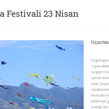
 Festivali 23 Nisan
Uçurtma
Özgürlüğün
“oyuncaklar
rüzgarın me
ayında düze
anlar yaşatı
sanatlarını
festivalin h
katılımıyla
ürettiği de