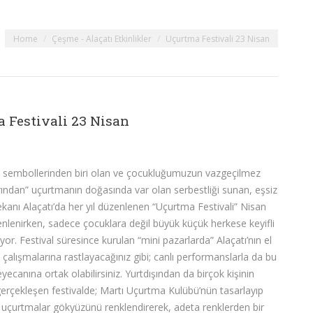
You are here:
Home
Çeşme - Alaçatı Etkinlikler
Uçurtma Festivali 23 Nisan
 Festivali 23 Nisan
 sembollerinden biri olan ve çocukluğumuzun vazgeçilmez
ından” uçurtmanın doğasında var olan serbestliği sunan, eşsiz
kanı Alaçatı’da her yıl düzenlenen “Uçurtma Festivali” Nisan
nlenirken, sadece çocuklara değil büyük küçük herkese keyifli
yor. Festival süresince kurulan “mini pazarlarda” Alaçatı’nın el
n çalışmalarına rastlayacağınız gibi; canlı performanslarla da bu
eyecanına ortak olabilirsiniz. Yurtdışından da birçok kişinin
 gerçekleşen festivalde; Martı Uçurtma Kulübü’nün tasarlayıp
v uçurtmalar gökyüzünü renklendirerek, adeta renklerden bir