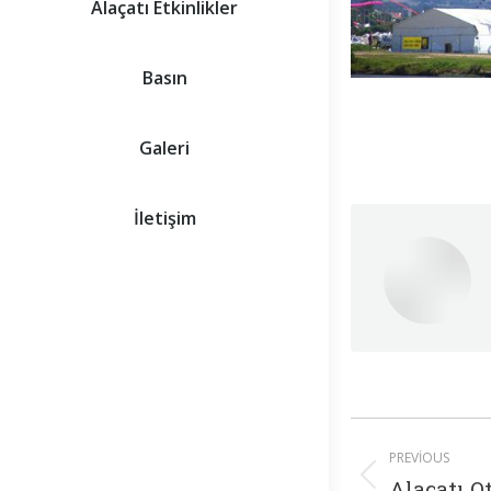
Alaçatı Etkinlikler
Basın
Galeri
İletişim
Post
PREVIOUS
navigat
Previous
Alaçatı Ot