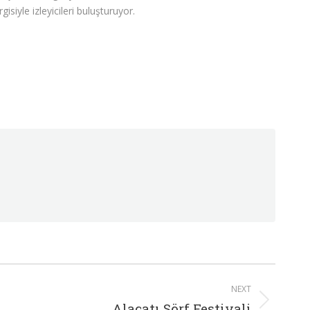
isiyle izleyicileri buluşturuyor.
NEXT
Alaçatı Sörf Festivali